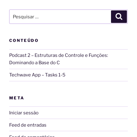
e
:
Pesquisar
Pesqui
por:
CONTEÚDO
Podcast 2 – Estruturas de Controle e Funções:
Dominando a Base do C
Techwave App – Tasks 1-5
META
Iniciar sessão
Feed de entradas