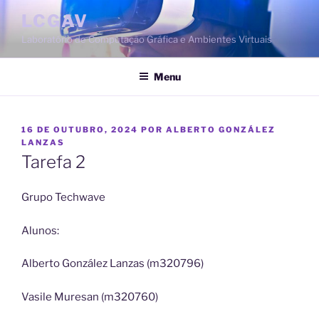
Saltar
LCGAV
para
Laboratório de Computação Gráfica e Ambientes Virtuais
o
conteúdo
Menu
PUBLICADO
16 DE OUTUBRO, 2024
POR
ALBERTO GONZÁLEZ
EM
LANZAS
Tarefa 2
Grupo Techwave
Alunos:
Alberto González Lanzas (m320796)
Vasile Muresan (m320760)