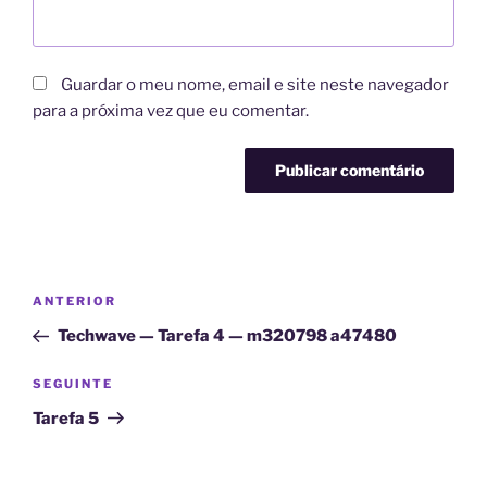
Guardar o meu nome, email e site neste navegador
para a próxima vez que eu comentar.
A
l
t
Navegação
Conteúdo
ANTERIOR
e
de
anterior
r
Techwave — Tarefa 4 — m320798 a47480
artigos
n
Conteúdo
SEGUINTE
a
seguinte
t
Tarefa 5
i
v