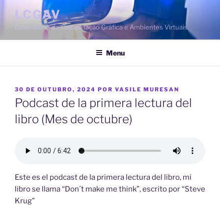
Saltar
LCGAV
para
Laboratório de Computação Gráfica e Ambientes Virtuais
o
conteúdo
Menu
PUBLICADO
30 DE OUTUBRO, 2024
POR
VASILE MURESAN
EM
Podcast de la primera lectura del
libro (Mes de octubre)
Este es el podcast de la primera lectura del libro, mi
libro se llama “Don´t make me think”, escrito por “Steve
Krug”