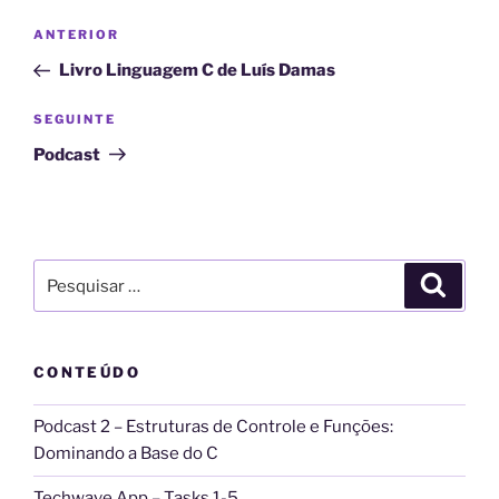
t
Navegação
Conteúdo
ANTERIOR
e
de
anterior
r
Livro Linguagem C de Luís Damas
artigos
n
Conteúdo
SEGUINTE
a
seguinte
t
Podcast
i
v
e
:
Pesquisar
Pesqui
por:
CONTEÚDO
Podcast 2 – Estruturas de Controle e Funções:
Dominando a Base do C
Techwave App – Tasks 1-5