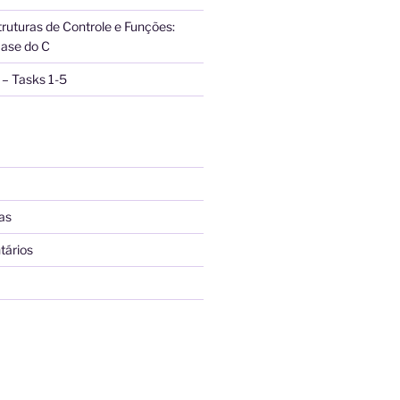
truturas de Controle e Funções:
ase do C
– Tasks 1-5
as
tários