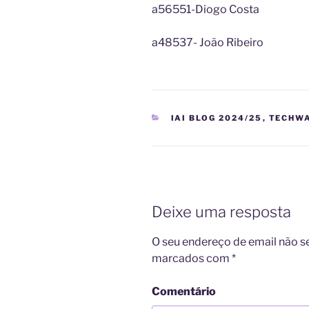
a56551-Diogo Costa
a48537- João Ribeiro
CATEGORIAS
IAI BLOG 2024/25
,
TECHW
Deixe uma resposta
O seu endereço de email não s
marcados com
*
Comentário