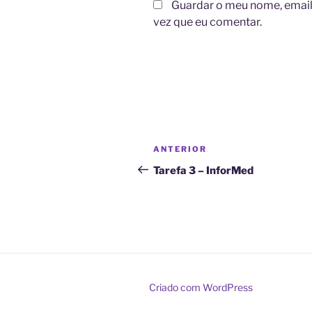
Guardar o meu nome, email 
vez que eu comentar.
A
l
t
Navegação
Conteúdo
ANTERIOR
e
de
anterior
r
Tarefa 3 – InforMed
n
artigos
a
t
i
v
e
:
Criado com WordPress