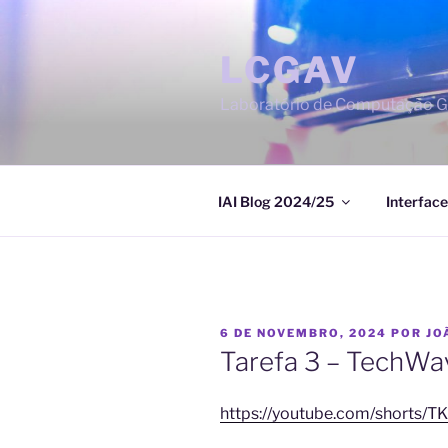
Saltar
para
LCGAV
o
conteúdo
Laboratório de Computação Gr
IAI Blog 2024/25
Interface
PUBLICADO
6 DE NOVEMBRO, 2024
POR
JO
EM
Tarefa 3 – TechWa
https://youtube.com/shorts/T