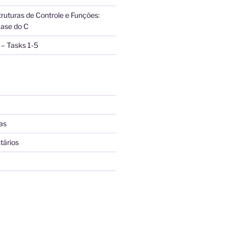
truturas de Controle e Funções:
ase do C
– Tasks 1-5
as
tários