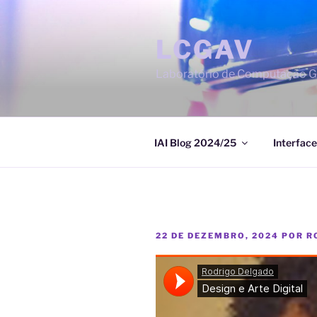
Saltar
para
LCGAV
o
conteúdo
Laboratório de Computação Gr
IAI Blog 2024/25
Interface
PUBLICADO
22 DE DEZEMBRO, 2024
POR
R
EM