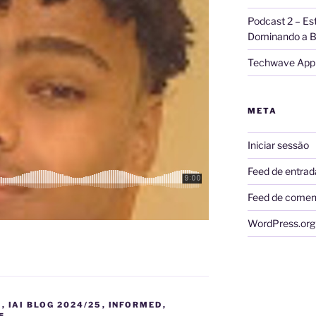
Podcast 2 – Es
Dominando a B
Techwave App 
META
Iniciar sessão
Feed de entrad
Feed de comen
WordPress.org
S
,
IAI BLOG 2024/25
,
INFORMED
,
5