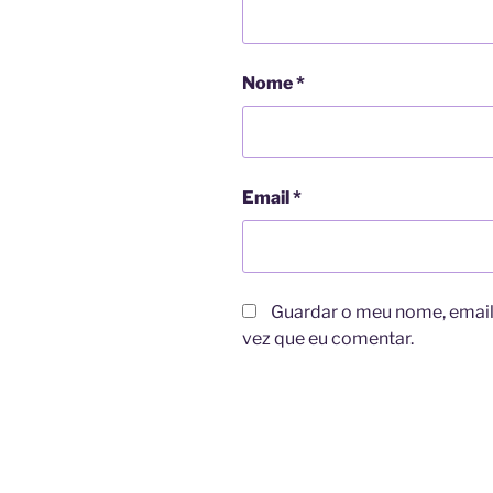
Nome
*
Email
*
Guardar o meu nome, email 
vez que eu comentar.
A
l