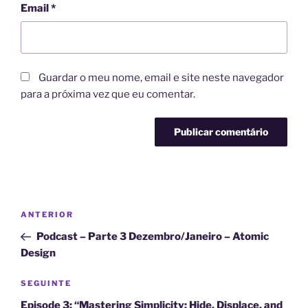
Email
*
Guardar o meu nome, email e site neste navegador
para a próxima vez que eu comentar.
A
l
t
Navegação
Conteúdo
ANTERIOR
e
de
anterior
r
Podcast – Parte 3 Dezembro/Janeiro – Atomic
artigos
n
Design
a
Conteúdo
SEGUINTE
t
seguinte
i
Episode 3: “Mastering Simplicity: Hide, Displace, and