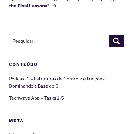
v
the Final Lessons”
e
:
Pesquisar
Pesqui
por:
CONTEÚDO
Podcast 2 – Estruturas de Controle e Funções:
Dominando a Base do C
Techwave App – Tasks 1-5
META