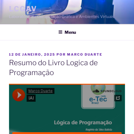
Saltar
LCGAV
para
Laboratório de Computação Gráfica e Ambientes Virtuais
o
conteúdo
Menu
PUBLICADO
12 DE JANEIRO, 2025
POR
MARCO DUARTE
EM
Resumo do Livro Logica de
Programação