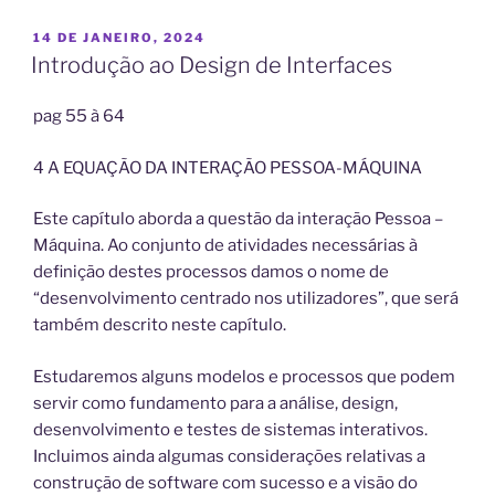
PUBLICADO
14 DE JANEIRO, 2024
EM
Introdução ao Design de Interfaces
pag 55 à 64
4 A EQUAÇÃO DA INTERAÇÃO PESSOA-MÁQUINA
Este capítulo aborda a questão da interação Pessoa –
Máquina. Ao conjunto de atividades necessárias à
definição destes processos damos o nome de
“desenvolvimento centrado nos utilizadores”, que será
também descrito neste capítulo.
Estudaremos alguns modelos e processos que podem
servir como fundamento para a análise, design,
desenvolvimento e testes de sistemas interativos.
Incluimos ainda algumas considerações relativas a
construção de software com sucesso e a visão do