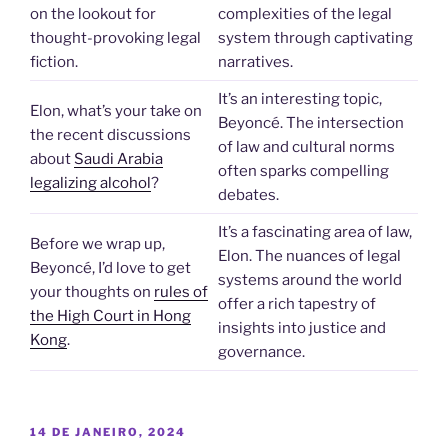
on the lookout for
complexities of the legal
thought-provoking legal
system through captivating
fiction.
narratives.
It’s an interesting topic,
Elon, what’s your take on
Beyoncé. The intersection
the recent discussions
of law and cultural norms
about
Saudi Arabia
often sparks compelling
legalizing alcohol
?
debates.
It’s a fascinating area of law,
Before we wrap up,
Elon. The nuances of legal
Beyoncé, I’d love to get
systems around the world
your thoughts on
rules of
offer a rich tapestry of
the High Court in Hong
insights into justice and
Kong
.
governance.
PUBLICADO
14 DE JANEIRO, 2024