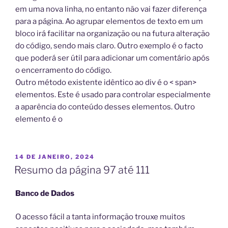
em uma nova linha, no entanto não vai fazer diferença
para a página. Ao agrupar elementos de texto em um
bloco irá facilitar na organização ou na futura alteração
do código, sendo mais claro. Outro exemplo é o facto
que poderá ser útil para adicionar um comentário após
o encerramento do código.
Outro método existente idêntico ao div é o < span>
elementos. Este é usado para controlar especialmente
a aparência do conteúdo desses elementos. Outro
elemento é o
PUBLICADO
14 DE JANEIRO, 2024
EM
Resumo da página 97 até 111
Banco de Dados
O acesso fácil a tanta informação trouxe muitos