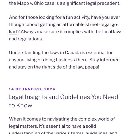
the Mapp v. Ohio case is a significant legal precedent.
And for those looking for a fun activity, have you ever
thought about getting an
affordable street-legal go-
kart
? Always make sure it complies with the local laws
and regulations.
Understanding the
laws in Canada
is essential for
anyone living or doing business there. Stay informed
and stay on the right side of the law, peeps!
PUBLICADO
14 DE JANEIRO, 2024
EM
Legal Insights and Guidelines You Need
to Know
When it comes to navigating the complex world of
legal matters, it’s essential to have a solid
understanding of the various terms, guidelines, and